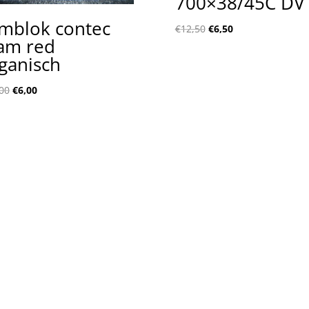
700×38/45C DV
mblok contec
€
12,50
€
6,50
am red
ganisch
00
€
6,00