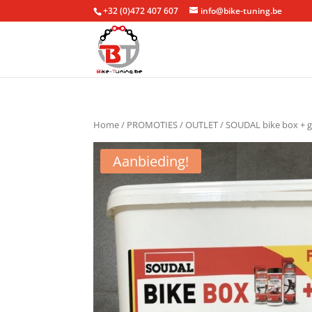
+32 (0)472 407 607
info@bike-tuning.be
Home
/
PROMOTIES / OUTLET
/ SOUDAL bike box + g
Aanbieding!