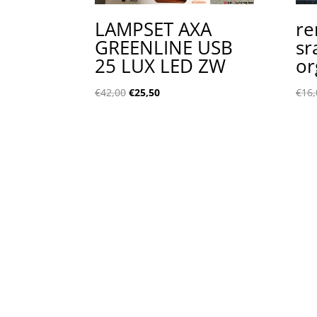
LAMPSET AXA
re
GREENLINE USB
sr
25 LUX LED ZW
or
€
42,00
€
25,50
€
16,