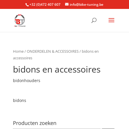
+32 (0)472 407 607
info@bike-tuning.be
Home
/
ONDERDELEN & ACCESSOIRES
/ bidons en
accessoires
bidons en accessoires
bidonhouders
bidons
Producten zoeken