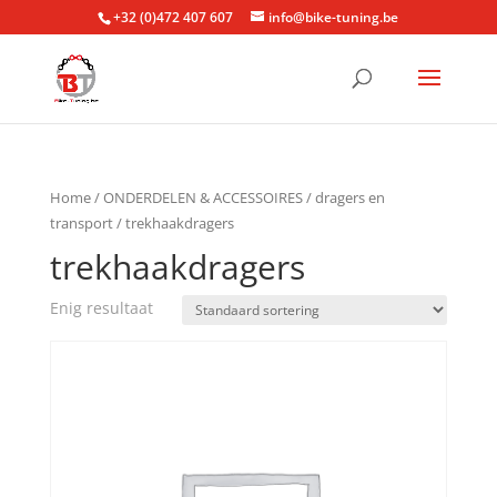
+32 (0)472 407 607
info@bike-tuning.be
Home
/
ONDERDELEN & ACCESSOIRES
/
dragers en
transport
/ trekhaakdragers
trekhaakdragers
Enig resultaat