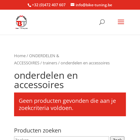
+32 (0)472 407 607
info@bike-tuning.be
Home
/
ONDERDELEN &
ACCESSOIRES
/
trainers
/ onderdelen en accessoires
onderdelen en
accessoires
Geen producten gevonden die aan je
zoekcriteria voldoen.
Producten zoeken
Zoek