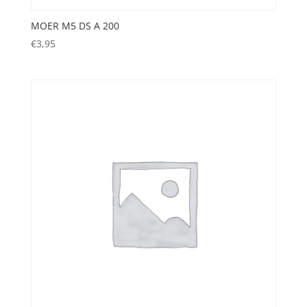
MOER M5 DS A 200
€
3,95