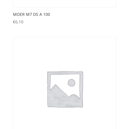
MOER M7 DS A 100
€
6,10