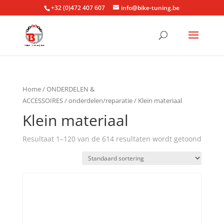
+32 (0)472 407 607
info@bike-tuning.be
Home
/
ONDERDELEN &
ACCESSOIRES
/
onderdelen/reparatie
/ Klein materiaal
Klein materiaal
Resultaat 1–120 van de 614 resultaten wordt getoond