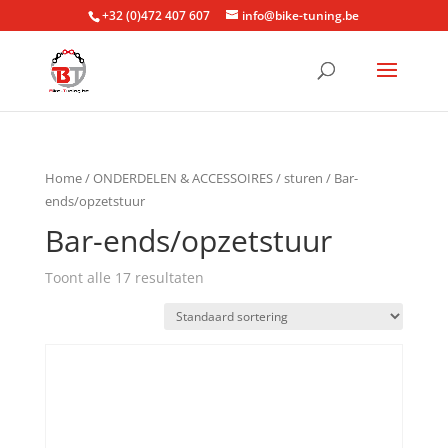
+32 (0)472 407 607
info@bike-tuning.be
Home
/
ONDERDELEN & ACCESSOIRES
/
sturen
/ Bar-
ends/opzetstuur
Bar-ends/opzetstuur
Toont alle 17 resultaten