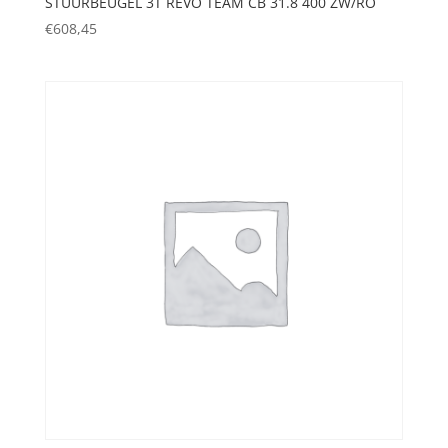
STUURBEUGEL 3T REVO TEAM CB 31.8 400 ZW/RO
€
608,45