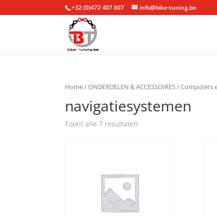
+32 (0)472 407 607
info@bike-tuning.be
Home
/
ONDERDELEN & ACCESSOIRES
/
Computers e
navigatiesystemen
Toont alle 7 resultaten