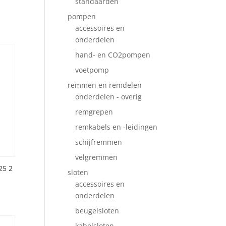
standaarden
pompen
accessoires en
onderdelen
hand- en CO2pompen
voetpomp
remmen en remdelen
onderdelen - overig
remgrepen
remkabels en -leidingen
schijfremmen
velgremmen
25 2
sloten
accessoires en
onderdelen
beugelsloten
kabelsloten