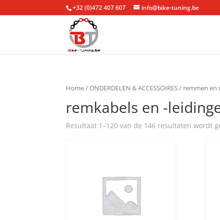
+32 (0)472 407 607
info@bike-tuning.be
Home
/
ONDERDELEN & ACCESSOIRES
/
remmen en 
remkabels en -leiding
Resultaat 1–120 van de 146 resultaten wordt 