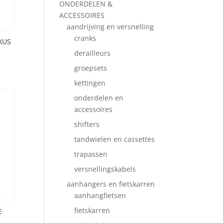
ONDERDELEN &
ACCESSOIRES
aandrijving en versnelling
cranks
XUS
derailleurs
groepsets
kettingen
onderdelen en
accessoires
shifters
tandwielen en cassettes
trapassen
versnellingskabels
aanhangers en fietskarren
aanhangfietsen
fietskarren
E