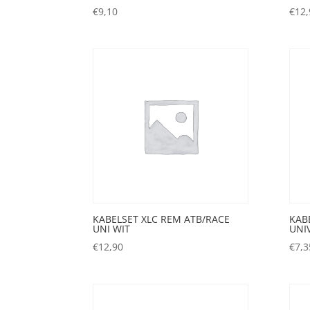
€
9,10
€
12,
KABELSET XLC REM ATB/RACE
KAB
UNI WIT
UNIV
€
12,90
€
7,3