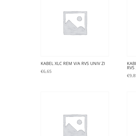
KABEL XLC REM V/A RVS UNIV ZI
KAB
RVS 
€
6,65
€
9,8