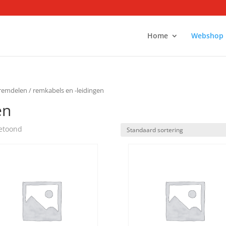
Home
Webshop
remdelen
/ remkabels en -leidingen
en
getoond