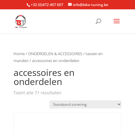
+32 (0)472 407 607
info@bike-tuning.be
Home
/
ONDERDELEN & ACCESSOIRES
/
tassen en
manden
/ accessoires en onderdelen
accessoires en
onderdelen
Toont alle 71 resultaten