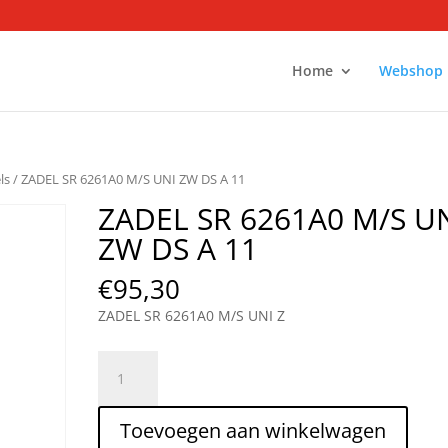
Home
Webshop
ls
/ ZADEL SR 6261A0 M/S UNI ZW DS A 11
ZADEL SR 6261A0 M/S U
ZW DS A 11
€
95,30
ZADEL SR 6261A0 M/S UNI Z
ZADEL
SR
6261A0
Toevoegen aan winkelwagen
M/S