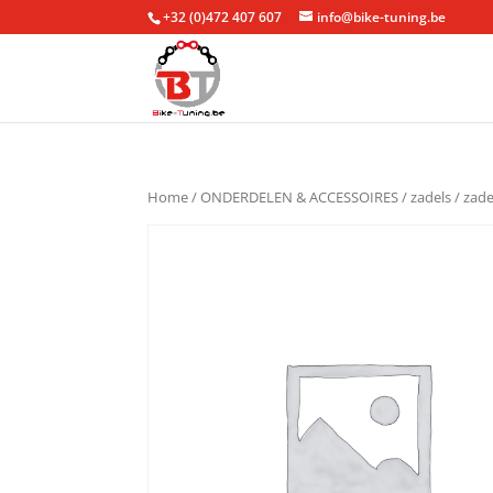
+32 (0)472 407 607
info@bike-tuning.be
Home
/
ONDERDELEN & ACCESSOIRES
/
zadels
/
zade