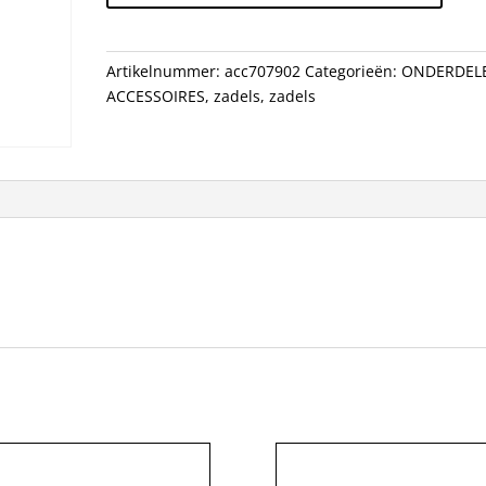
UNI
ZW
DS
Artikelnummer:
acc707902
Categorieën:
ONDERDEL
A
ACCESSOIRES
,
zadels
,
zadels
11
aantal