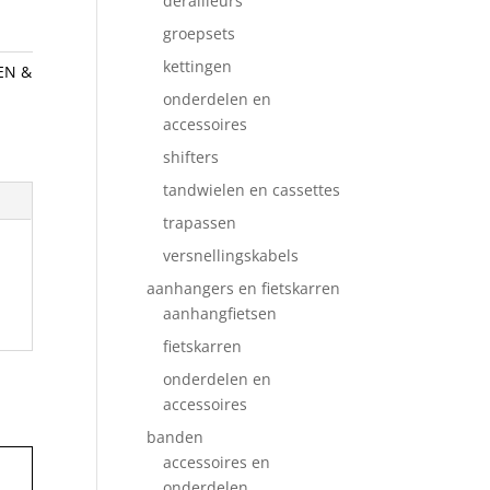
derailleurs
groepsets
kettingen
EN &
onderdelen en
accessoires
shifters
tandwielen en cassettes
trapassen
versnellingskabels
aanhangers en fietskarren
aanhangfietsen
fietskarren
onderdelen en
accessoires
banden
accessoires en
onderdelen