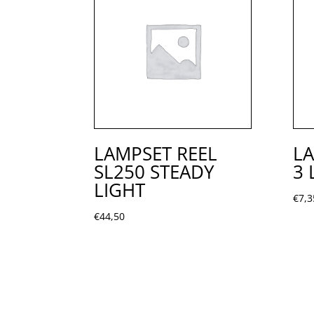
LAMPSET REEL
L
SL250 STEADY
3 
LIGHT
€
7,3
€
44,50