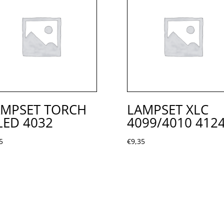
AMPSET TORCH
LAMPSET XLC
LED 4032
4099/4010 412
5
€
9,35