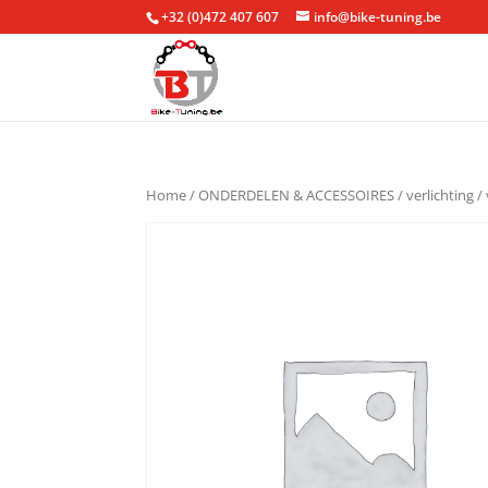
+32 (0)472 407 607
info@bike-tuning.be
Home
/
ONDERDELEN & ACCESSOIRES
/
verlichting
/