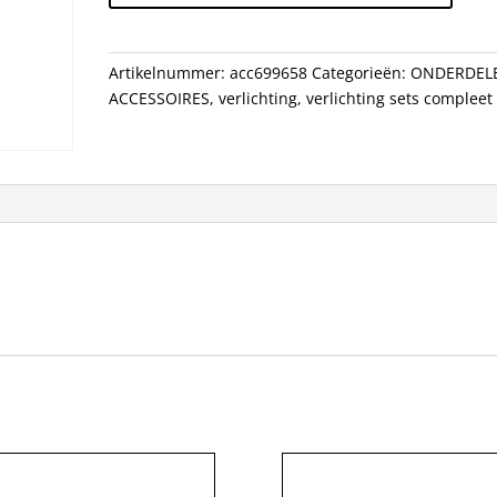
LIGHT
aantal
Artikelnummer:
acc699658
Categorieën:
ONDERDEL
ACCESSOIRES
,
verlichting
,
verlichting sets compleet