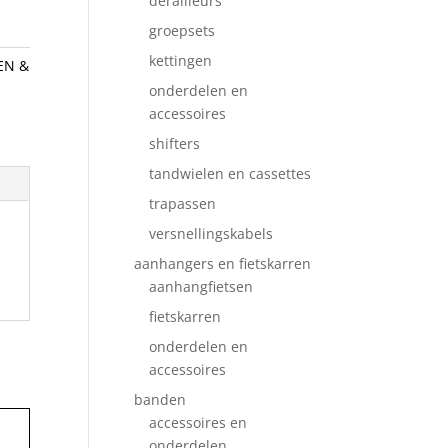
derailleurs
groepsets
kettingen
EN &
onderdelen en
accessoires
shifters
tandwielen en cassettes
trapassen
versnellingskabels
aanhangers en fietskarren
aanhangfietsen
fietskarren
onderdelen en
accessoires
banden
accessoires en
onderdelen