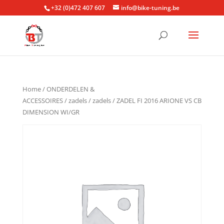
+32 (0)472 407 607
info@bike-tuning.be
Home
/
ONDERDELEN &
ACCESSOIRES
/
zadels
/
zadels
/ ZADEL FI 2016 ARIONE VS CB
DIMENSION WI/GR