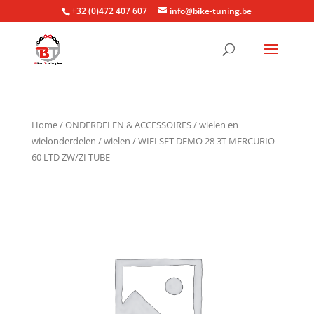
+32 (0)472 407 607
info@bike-tuning.be
Home
/
ONDERDELEN & ACCESSOIRES
/
wielen en
wielonderdelen
/
wielen
/ WIELSET DEMO 28 3T MERCURIO
60 LTD ZW/ZI TUBE