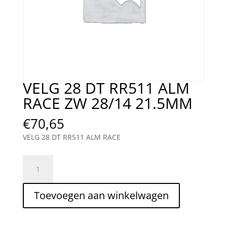
VELG 28 DT RR511 ALM
RACE ZW 28/14 21.5MM
€
70,65
VELG 28 DT RR511 ALM RACE
VELG
28
DT
Toevoegen aan winkelwagen
RR511
ALM
RACE