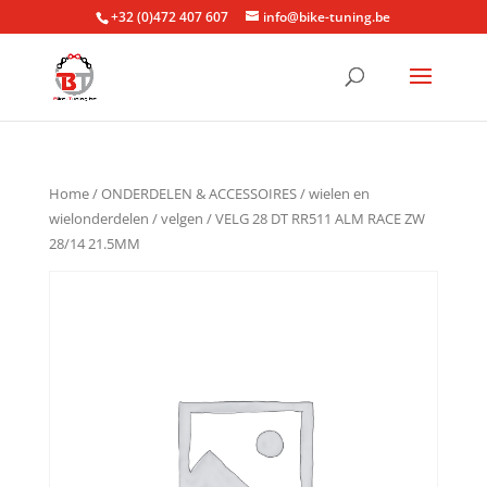
+32 (0)472 407 607
info@bike-tuning.be
Home
/
ONDERDELEN & ACCESSOIRES
/
wielen en
wielonderdelen
/
velgen
/ VELG 28 DT RR511 ALM RACE ZW
28/14 21.5MM