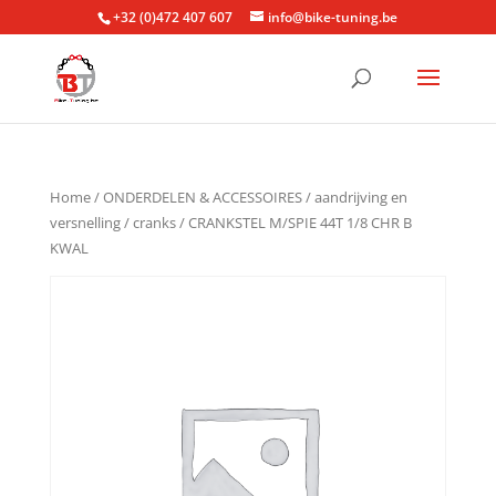
+32 (0)472 407 607
info@bike-tuning.be
Home
/
ONDERDELEN & ACCESSOIRES
/
aandrijving en
versnelling
/
cranks
/ CRANKSTEL M/SPIE 44T 1/8 CHR B
KWAL