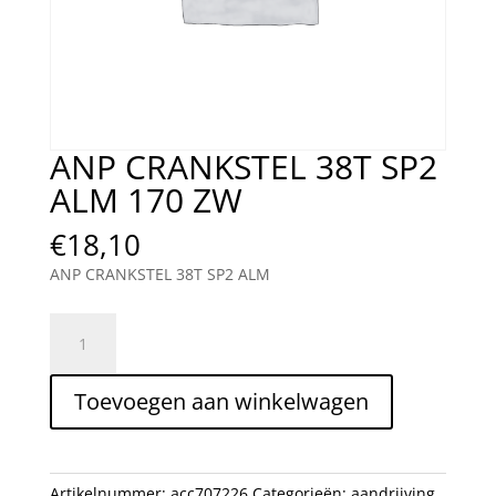
ANP CRANKSTEL 38T SP2
ALM 170 ZW
€
18,10
ANP CRANKSTEL 38T SP2 ALM
ANP
CRANKSTEL
38T
Toevoegen aan winkelwagen
SP2
ALM
170
ZW
Artikelnummer:
acc707226
Categorieën:
aandrijving