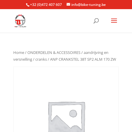
+32 (0)472 407 607
info@bike-tuning.be
Home
/
ONDERDELEN & ACCESSOIRES
/
aandrijving en
versnelling
/
cranks
/ ANP CRANKSTEL 38T SP2 ALM 170 ZW