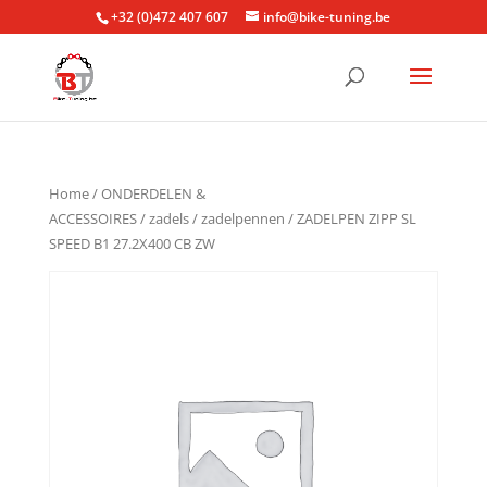
+32 (0)472 407 607
info@bike-tuning.be
Home
/
ONDERDELEN &
ACCESSOIRES
/
zadels
/
zadelpennen
/ ZADELPEN ZIPP SL
SPEED B1 27.2X400 CB ZW