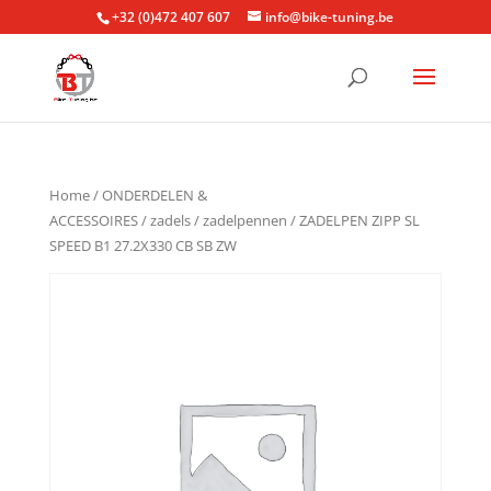
+32 (0)472 407 607
info@bike-tuning.be
Home
/
ONDERDELEN &
ACCESSOIRES
/
zadels
/
zadelpennen
/ ZADELPEN ZIPP SL
SPEED B1 27.2X330 CB SB ZW