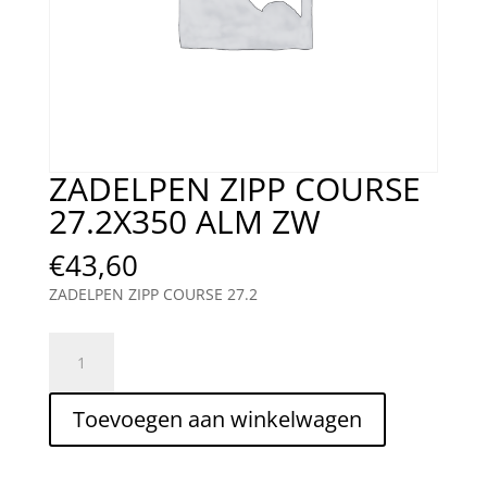
ZADELPEN ZIPP COURSE
27.2X350 ALM ZW
€
43,60
ZADELPEN ZIPP COURSE 27.2
ZADELPEN
ZIPP
COURSE
Toevoegen aan winkelwagen
27.2X350
ALM
ZW