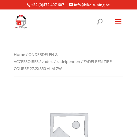
+32 (0)472 407 607
info@bike-tuning.be
Home
/
ONDERDELEN &
ACCESSOIRES
/
zadels
/
zadelpennen
/ ZADELPEN ZIPP
COURSE 27.2X350 ALM ZW