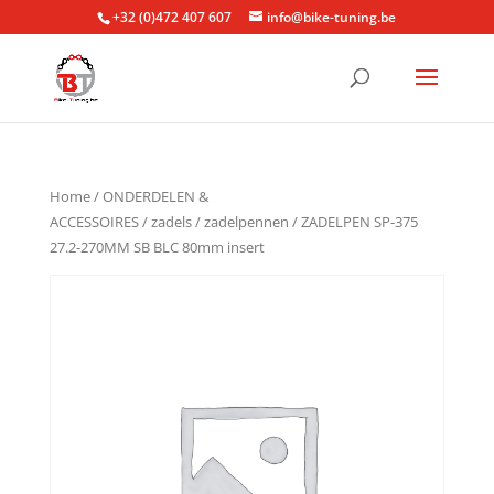
+32 (0)472 407 607
info@bike-tuning.be
Home
/
ONDERDELEN &
ACCESSOIRES
/
zadels
/
zadelpennen
/ ZADELPEN SP-375
27.2-270MM SB BLC 80mm insert