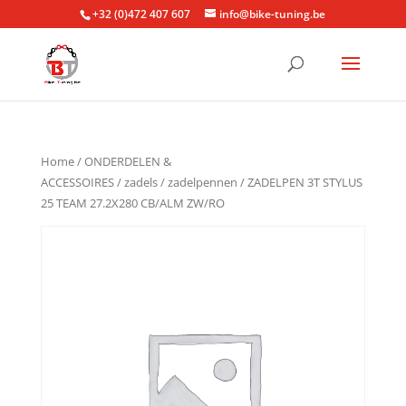
+32 (0)472 407 607
info@bike-tuning.be
Home
/
ONDERDELEN &
ACCESSOIRES
/
zadels
/
zadelpennen
/ ZADELPEN 3T STYLUS
25 TEAM 27.2X280 CB/ALM ZW/RO