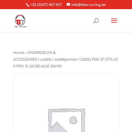
+32 (0)472 407 607
info@bike-tuning.be
Home
/
ONDERDELEN &
ACCESSOIRES
/
zadels
/
zadelpennen
/ ZADELPEN 3T STYLUS
0 PRO 31.6X280 ALM ZW/WI