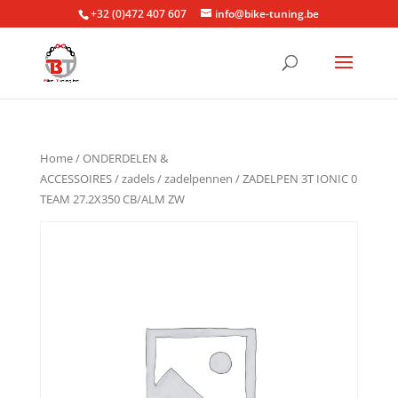
+32 (0)472 407 607
info@bike-tuning.be
Home
/
ONDERDELEN &
ACCESSOIRES
/
zadels
/
zadelpennen
/ ZADELPEN 3T IONIC 0
TEAM 27.2X350 CB/ALM ZW