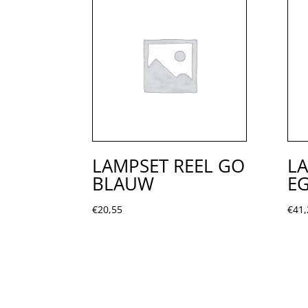
LAMPSET REEL GO
LA
BLAUW
E
€
20,55
€
41,