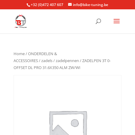
+32 (0)472 407 607
info@bike-tuning.be
Home
/
ONDERDELEN &
ACCESSOIRES
/
zadels
/
zadelpennen
/ ZADELPEN 3T 0-
OFFSET DL PRO 31.6X350 ALM ZW/WI