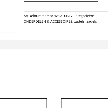
01/BLC
3-
04SEAML
Artikelnummer:
accMSAD0617
Categorieën:
aantal
ONDERDELEN & ACCESSOIRES
,
zadels
,
zadels