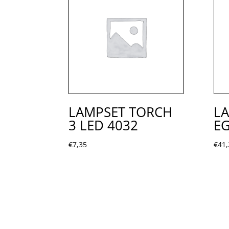
LAMPSET TORCH
LA
3 LED 4032
E
€
7,35
€
41,