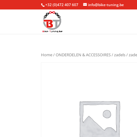
+32 (0)472 407 607
info@bike-tuning.be
Home
/
ONDERDELEN & ACCESSOIRES
/
zadels
/
zade