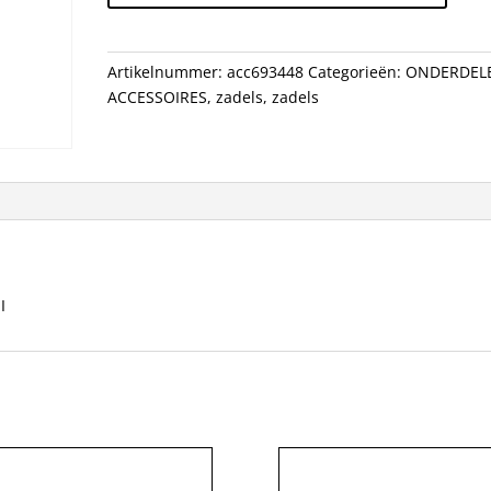
ATHLETIC
UNI
aantal
Artikelnummer:
acc693448
Categorieën:
ONDERDEL
ACCESSOIRES
,
zadels
,
zadels
I