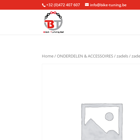
+32 (0)472 407 607
info@bike-tuning.be
Home
/
ONDERDELEN & ACCESSOIRES
/
zadels
/
zade