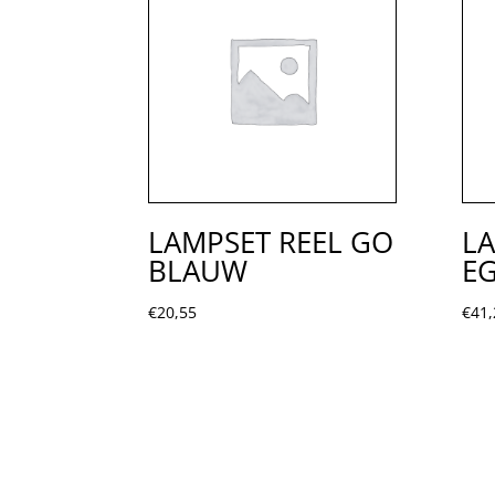
LAMPSET REEL GO
LA
BLAUW
E
€
20,55
€
41,