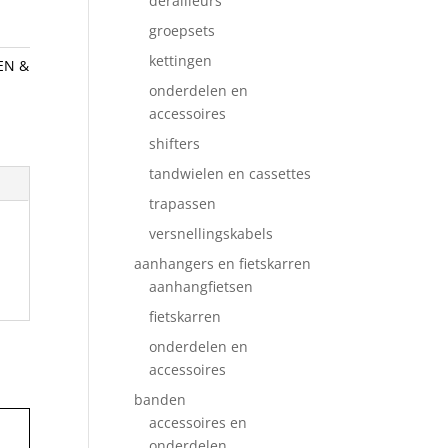
derailleurs
groepsets
kettingen
EN &
onderdelen en
accessoires
shifters
tandwielen en cassettes
trapassen
versnellingskabels
aanhangers en fietskarren
aanhangfietsen
fietskarren
onderdelen en
accessoires
banden
accessoires en
onderdelen