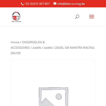
+32 (0)472 407 607
info@bike-tuning.be
Home
/
ONDERDELEN &
ACCESSOIRES
/
zadels
/
zadels
/ ZADEL SM MANTRA RACING
ZW/OR