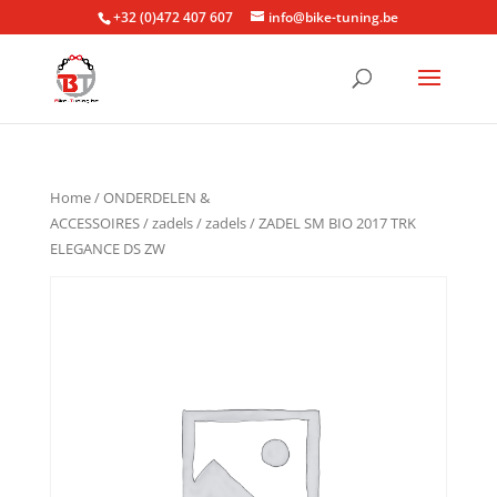
+32 (0)472 407 607
info@bike-tuning.be
Home
/
ONDERDELEN &
ACCESSOIRES
/
zadels
/
zadels
/ ZADEL SM BIO 2017 TRK
ELEGANCE DS ZW