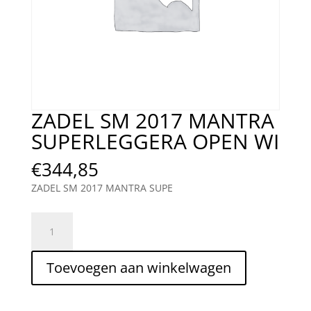
ZADEL SM 2017 MANTRA
SUPERLEGGERA OPEN WI
€
344,85
ZADEL SM 2017 MANTRA SUPE
ZADEL
SM
2017
Toevoegen aan winkelwagen
MANTRA
SUPERLEGGERA
OPEN