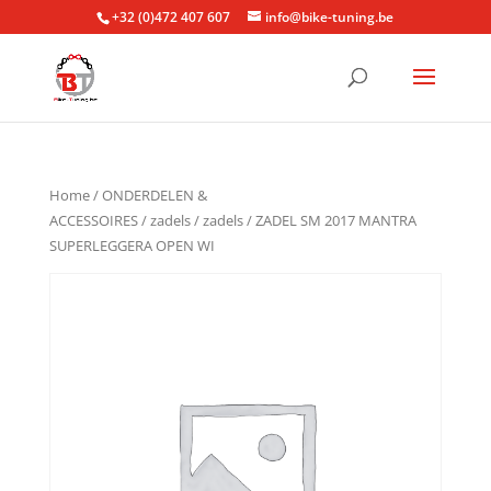
+32 (0)472 407 607
info@bike-tuning.be
Home
/
ONDERDELEN &
ACCESSOIRES
/
zadels
/
zadels
/ ZADEL SM 2017 MANTRA
SUPERLEGGERA OPEN WI