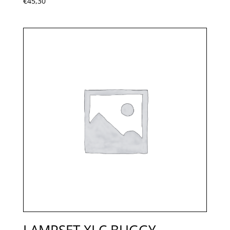
€
45,30
LAMPSET XLC BUGGY