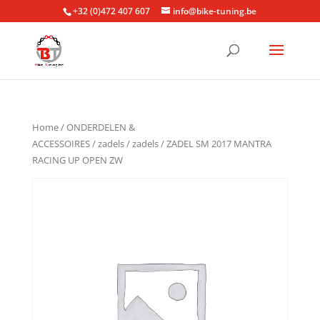
+32 (0)472 407 607
info@bike-tuning.be
Home
/
ONDERDELEN &
ACCESSOIRES
/
zadels
/
zadels
/ ZADEL SM 2017 MANTRA
RACING UP OPEN ZW