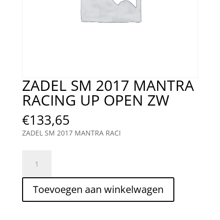
ZADEL SM 2017 MANTRA
RACING UP OPEN ZW
€
133,65
ZADEL SM 2017 MANTRA RACI
ZADEL
SM
2017
Toevoegen aan winkelwagen
MANTRA
RACING
UP