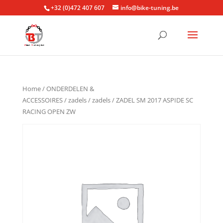
+32 (0)472 407 607
info@bike-tuning.be
Home
/
ONDERDELEN &
ACCESSOIRES
/
zadels
/
zadels
/ ZADEL SM 2017 ASPIDE SC
RACING OPEN ZW