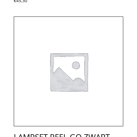
€
45,30
LAMPSET REEL GO ZWART