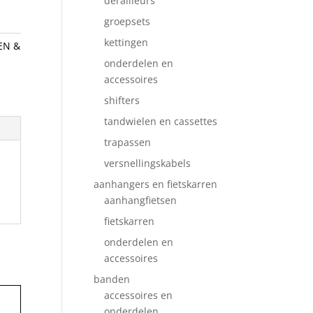
derailleurs
groepsets
kettingen
EN &
onderdelen en
accessoires
shifters
tandwielen en cassettes
trapassen
versnellingskabels
aanhangers en fietskarren
aanhangfietsen
fietskarren
onderdelen en
accessoires
banden
accessoires en
onderdelen