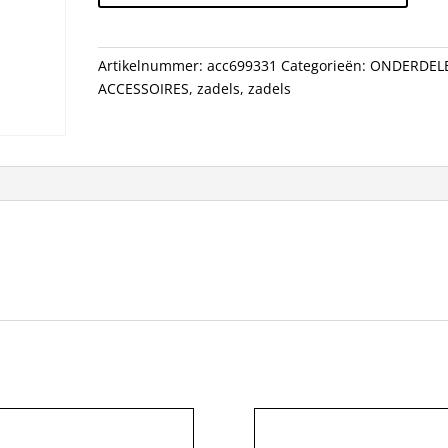
MOBIUS
ALM
ZW
Artikelnummer:
acc699331
Categorieën:
ONDERDEL
aantal
ACCESSOIRES
,
zadels
,
zadels