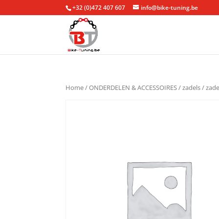
+32 (0)472 407 607
info@bike-tuning.be
Home
/
ONDERDELEN & ACCESSOIRES
/
zadels
/
zade