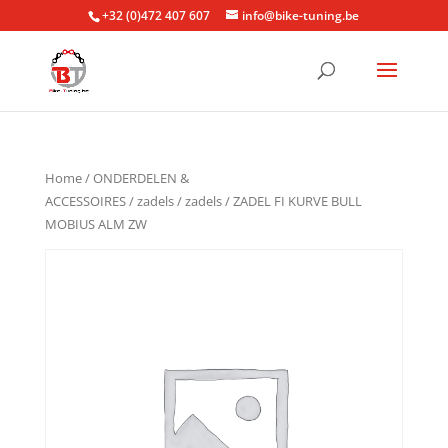
+32 (0)472 407 607
info@bike-tuning.be
Home
/
ONDERDELEN &
ACCESSOIRES
/
zadels
/
zadels
/ ZADEL FI KURVE BULL
MOBIUS ALM ZW