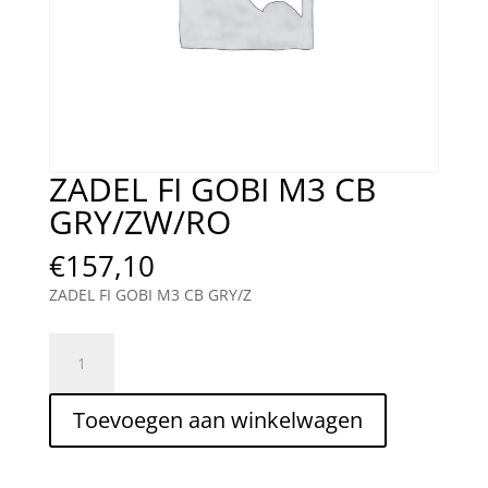
ZADEL FI GOBI M3 CB
GRY/ZW/RO
€
157,10
ZADEL FI GOBI M3 CB GRY/Z
ZADEL
FI
GOBI
Toevoegen aan winkelwagen
M3
CB
GRY/ZW/RO