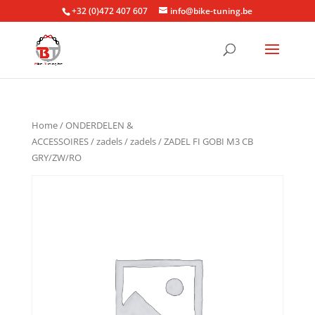
+32 (0)472 407 607
info@bike-tuning.be
Home
/
ONDERDELEN &
ACCESSOIRES
/
zadels
/
zadels
/ ZADEL FI GOBI M3 CB
GRY/ZW/RO