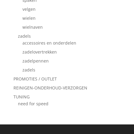
spaken
velgen
wielen
wielnaven
zadels
accessoires en onderdelen
zadelovertrekken
zadelpennen
zadels
PROMOTIES / OUTLET
REINIGEN-ONDERHOUD-VERZORGEN
TUNING
need for speed