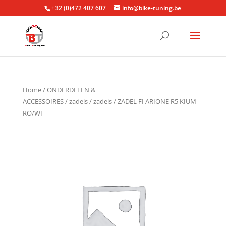
+32 (0)472 407 607
info@bike-tuning.be
Home
/
ONDERDELEN &
ACCESSOIRES
/
zadels
/
zadels
/ ZADEL FI ARIONE R5 KIUM
RO/WI