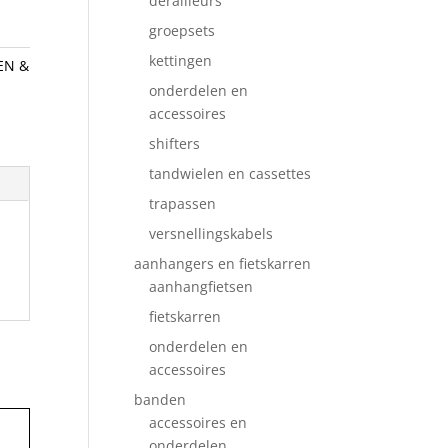
derailleurs
groepsets
kettingen
EN &
onderdelen en
accessoires
shifters
tandwielen en cassettes
trapassen
versnellingskabels
aanhangers en fietskarren
aanhangfietsen
fietskarren
onderdelen en
accessoires
banden
accessoires en
onderdelen