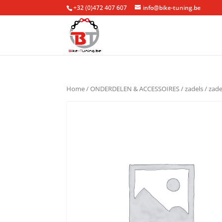
+32 (0)472 407 607
info@bike-tuning.be
Home
/
ONDERDELEN & ACCESSOIRES
/
zadels
/
zade