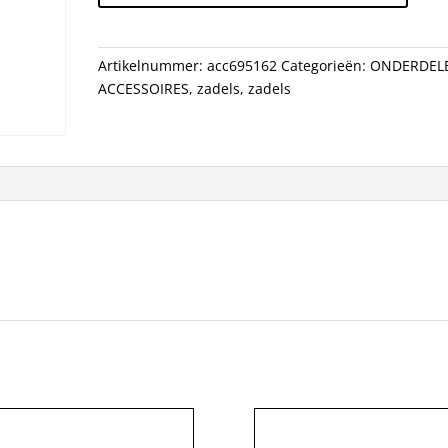
CB
WIT/ROOD
aantal
Artikelnummer:
acc695162
Categorieën:
ONDERDEL
ACCESSOIRES
,
zadels
,
zadels