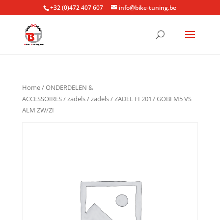
+32 (0)472 407 607
info@bike-tuning.be
Home
/
ONDERDELEN &
ACCESSOIRES
/
zadels
/
zadels
/ ZADEL FI 2017 GOBI M5 VS
ALM ZW/ZI