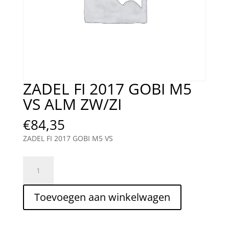
ZADEL FI 2017 GOBI M5
VS ALM ZW/ZI
€
84,35
ZADEL FI 2017 GOBI M5 VS
ZADEL
FI
2017
Toevoegen aan winkelwagen
GOBI
M5
VS