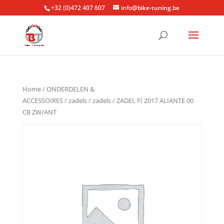
+32 (0)472 407 607
info@bike-tuning.be
Home
/
ONDERDELEN &
ACCESSOIRES
/
zadels
/
zadels
/ ZADEL FI 2017 ALIANTE 00
CB ZW/ANT