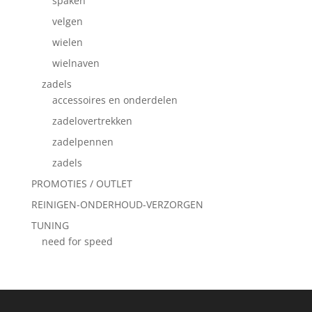
spaken
velgen
wielen
wielnaven
zadels
accessoires en onderdelen
zadelovertrekken
zadelpennen
zadels
PROMOTIES / OUTLET
REINIGEN-ONDERHOUD-VERZORGEN
TUNING
need for speed