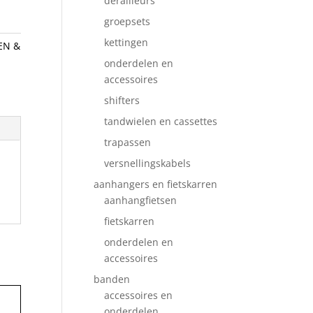
derailleurs
groepsets
kettingen
EN &
onderdelen en
accessoires
shifters
tandwielen en cassettes
trapassen
versnellingskabels
aanhangers en fietskarren
aanhangfietsen
fietskarren
onderdelen en
accessoires
banden
accessoires en
onderdelen