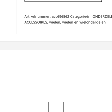
303
FIRECREST
TUBE
Artikelnummer:
acc696562
Categorieën:
ONDERDEL
CB
ACCESSOIRES
,
wielen
,
wielen en wielonderdelen
WI
aantal