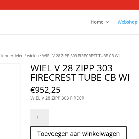
Home
Webshop
ielonderdelen
/
wielen
/ WIEL V 28 ZIPP 303 FIRECREST TUBE CB WI
WIEL V 28 ZIPP 303
FIRECREST TUBE CB WI
€
952,25
WIEL V 28 ZIPP 303 FIRECR
WIEL
V
28
Toevoegen aan winkelwagen
ZIPP