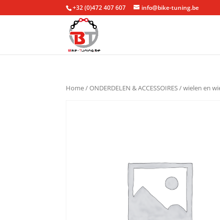
+32 (0)472 407 607
info@bike-tuning.be
Home
/
ONDERDELEN & ACCESSOIRES
/
wielen en w