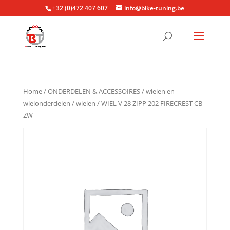
+32 (0)472 407 607
info@bike-tuning.be
Home
/
ONDERDELEN & ACCESSOIRES
/
wielen en
wielonderdelen
/
wielen
/ WIEL V 28 ZIPP 202 FIRECREST CB
ZW