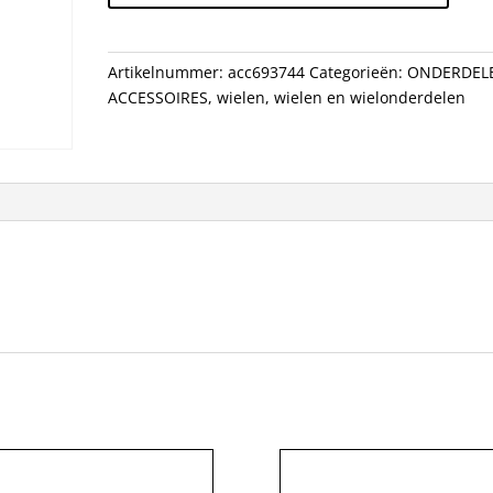
202
FIRECREST
CB
Artikelnummer:
acc693744
Categorieën:
ONDERDEL
WI
ACCESSOIRES
,
wielen
,
wielen en wielonderdelen
aantal