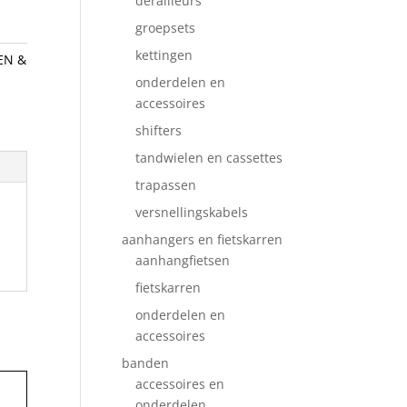
derailleurs
groepsets
kettingen
EN &
onderdelen en
accessoires
shifters
tandwielen en cassettes
trapassen
versnellingskabels
aanhangers en fietskarren
aanhangfietsen
fietskarren
onderdelen en
accessoires
banden
accessoires en
onderdelen