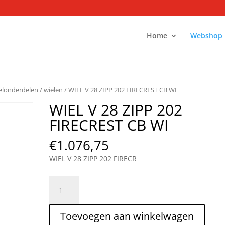
Home
Webshop
ielonderdelen
/
wielen
/ WIEL V 28 ZIPP 202 FIRECREST CB WI
WIEL V 28 ZIPP 202
FIRECREST CB WI
€
1.076,75
WIEL V 28 ZIPP 202 FIRECR
WIEL
V
28
Toevoegen aan winkelwagen
ZIPP