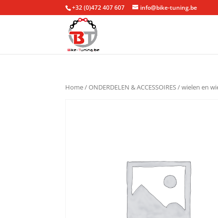
+32 (0)472 407 607
info@bike-tuning.be
Home
/
ONDERDELEN & ACCESSOIRES
/
wielen en w