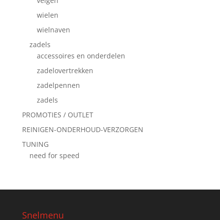
velgen
wielen
wielnaven
zadels
accessoires en onderdelen
zadelovertrekken
zadelpennen
zadels
PROMOTIES / OUTLET
REINIGEN-ONDERHOUD-VERZORGEN
TUNING
need for speed
Snelmenu