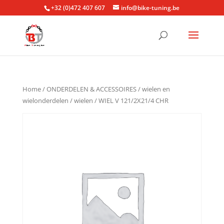
+32 (0)472 407 607
info@bike-tuning.be
Home
/
ONDERDELEN & ACCESSOIRES
/
wielen en
wielonderdelen
/
wielen
/ WIEL V 121/2X21/4 CHR