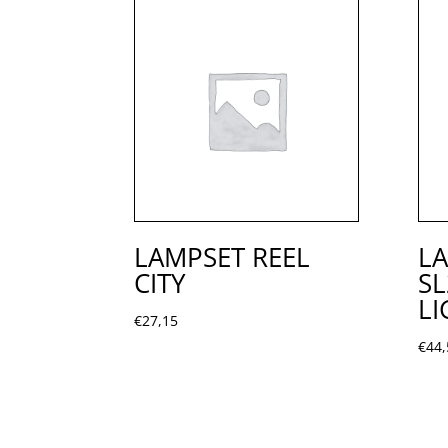
LAMPSET REEL
LA
CITY
SL
LI
€
27,15
€
44,