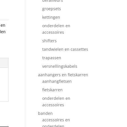
derailleurs
groepsets
kettingen
 en
onderdelen en
len
accessoires
shifters
tandwielen en cassettes
trapassen
versnellingskabels
aanhangers en fietskarren
aanhangfietsen
fietskarren
onderdelen en
accessoires
banden
accessoires en
onderdelen