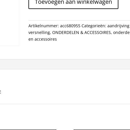
Toevoegen aan winkelwagen
R
QUICKSHIFT
VE/MI/XE
Z/RE
Artikelnummer:
acc680955
Categorieën:
aandrijving
aantal
versnelling
,
ONDERDELEN & ACCESSOIRES
,
onderde
en accessoires
E