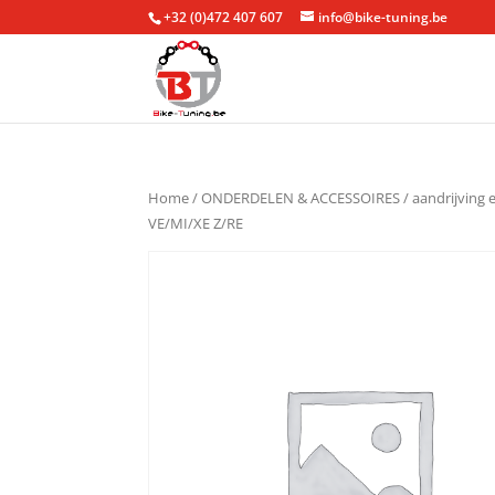
+32 (0)472 407 607
info@bike-tuning.be
Home
/
ONDERDELEN & ACCESSOIRES
/
aandrijving 
VE/MI/XE Z/RE