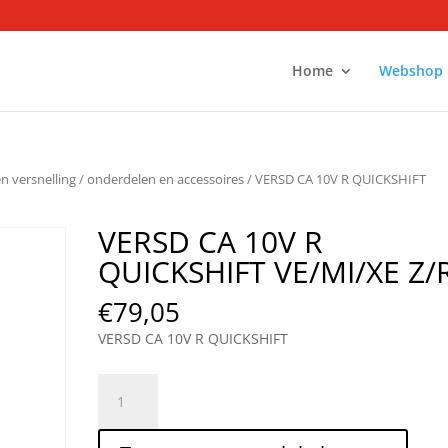
Home
Webshop
en versnelling
/
onderdelen en accessoires
/ VERSD CA 10V R QUICKSHIFT
VERSD CA 10V R
QUICKSHIFT VE/MI/XE Z/
€
79,05
VERSD CA 10V R QUICKSHIFT
VERSD
CA
10V