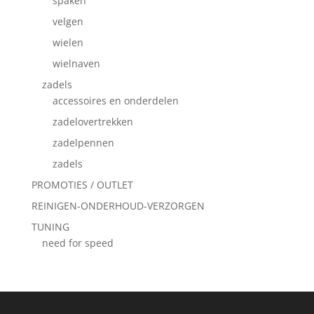
spaken
velgen
wielen
wielnaven
zadels
accessoires en onderdelen
zadelovertrekken
zadelpennen
zadels
PROMOTIES / OUTLET
REINIGEN-ONDERHOUD-VERZORGEN
TUNING
need for speed