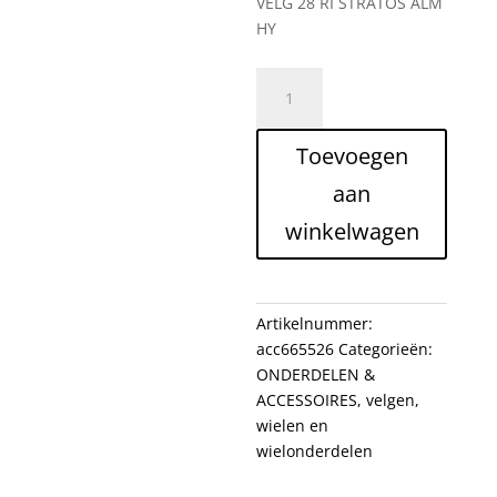
VELG 28 RI STRATOS ALM
HY
VELG
28
RI
Toevoegen
STRATOS
ALM
aan
HYB
winkelwagen
ZI
36/13
24MM
aantal
Artikelnummer:
acc665526
Categorieën:
ONDERDELEN &
ACCESSOIRES
,
velgen
,
wielen en
wielonderdelen