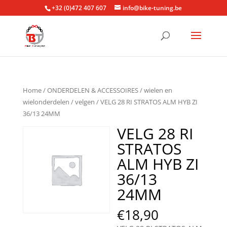
+32 (0)472 407 607
info@bike-tuning.be
Home
/
ONDERDELEN & ACCESSOIRES
/
wielen en
wielonderdelen
/
velgen
/ VELG 28 RI STRATOS ALM HYB ZI
36/13 24MM
VELG 28 RI
STRATOS
ALM HYB ZI
36/13
24MM
€
18,90