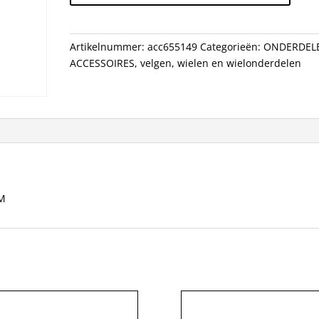
ALM
HYB
ZI
Artikelnummer:
acc655149
Categorieën:
ONDERDEL
36/13
ACCESSOIRES
,
velgen
,
wielen en wielonderdelen
25MM
aantal
MM