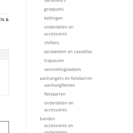
derailleurs
groepsets
kettingen
EN &
onderdelen en
accessoires
shifters
tandwielen en cassettes
trapassen
versnellingskabels
aanhangers en fietskarren
aanhangfietsen
fietskarren
onderdelen en
accessoires
banden
accessoires en
onderdelen