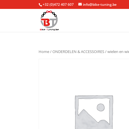
+32 (0)472 407 607
info@bike-tuning.be
Home
/
ONDERDELEN & ACCESSOIRES
/
wielen en w