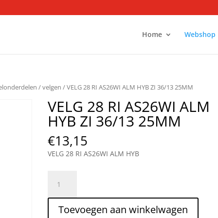
Home
Webshop
ielonderdelen
/
velgen
/ VELG 28 RI AS26WI ALM HYB ZI 36/13 25MM
VELG 28 RI AS26WI ALM
HYB ZI 36/13 25MM
€
13,15
VELG 28 RI AS26WI ALM HYB
VELG
28
RI
Toevoegen aan winkelwagen
AS26WI