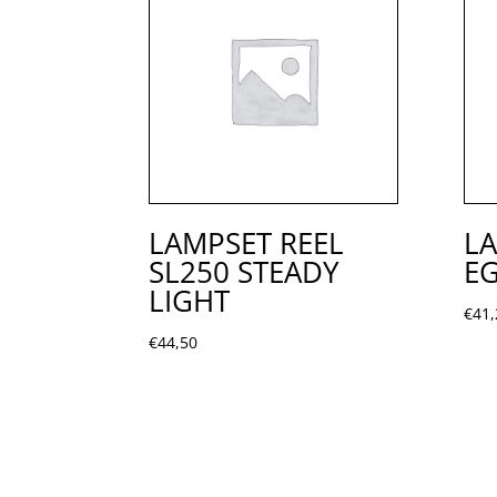
LAMPSET REEL
LA
SL250 STEADY
E
LIGHT
€
41,
€
44,50