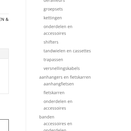
derailleurs
groepsets
kettingen
EN &
onderdelen en
accessoires
shifters
tandwielen en cassettes
trapassen
versnellingskabels
aanhangers en fietskarren
aanhangfietsen
fietskarren
onderdelen en
accessoires
banden
accessoires en
onderdelen