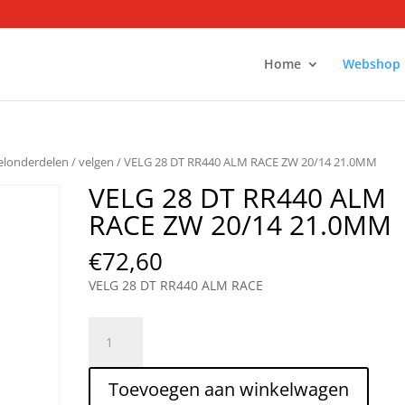
Home
Webshop
ielonderdelen
/
velgen
/ VELG 28 DT RR440 ALM RACE ZW 20/14 21.0MM
VELG 28 DT RR440 ALM
RACE ZW 20/14 21.0MM
€
72,60
VELG 28 DT RR440 ALM RACE
VELG
28
DT
Toevoegen aan winkelwagen
RR440