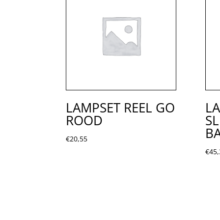
LAMPSET REEL GO
LA
ROOD
S
B
€
20,55
€
45,