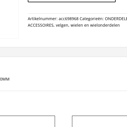
ALM
RACE
ZW
Artikelnummer:
acc698968
Categorieën:
ONDERDEL
20/14
ACCESSOIRES
,
velgen
,
wielen en wielonderdelen
21.0MM
aantal
1.0MM