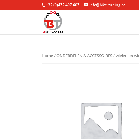
+32 (0)472 407 607
info@bike-tuning.be
Home
/
ONDERDELEN & ACCESSOIRES
/
wielen en w