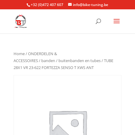
+32 (0)472 407 607
info@bike-tuning.be
Home
/
ONDERDELEN &
ACCESSOIRES
/
banden
/
buitenbanden en tubes
/ TUBE
28X1 VR 23-622 FORTEZZA SENSO T XWS ANT