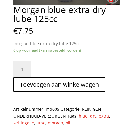
Morgan blue extra dry
lube 125cc
€
7,75
morgan blue extra dry lube 125cc
6 op voorraad (kan nabesteld worden)
Morgan
blue
extra
Toevoegen aan winkelwagen
dry
lube
125cc
aantal
Artikelnummer:
mb005
Categorie:
REINIGEN-
ONDERHOUD-VERZORGEN
Tags:
blue
,
dry
,
extra
,
kettingolie
,
lube
,
morgan
,
oil