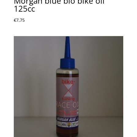
Morgan blue bio bike oil
125cc
€
7,75