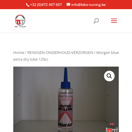
+32 (0)472 407 607
info@bike-tuning.be
Home
/
REINIGEN-ONDERHOUD-VERZORGEN
/ Morgan blue
extra dry lube 125cc